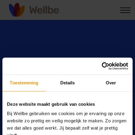
Voor zorgprofessionals
Kennis & nieuws
Inloggen
Toestemming
Details
Over
Benieuwd naar welk
Wellbe-product jou
Deze website maakt gebruik van cookies
Bij Wellbe gebruiken we cookies om je ervaring op onze
het beste kan
website zo prettig en veilig mogelijk te maken. Zo zorgen
we dat alles goed werkt. Jij bepaalt zelf wat je prettig