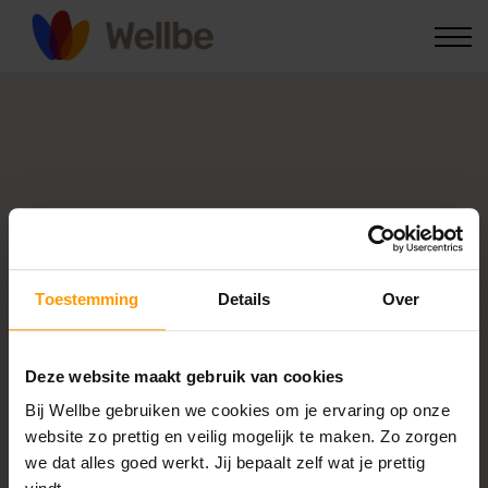
Voor zorgprofessionals
Kennis & nieuws
Inloggen
Onze
missie
Toestemming
Details
Over
Mentale
gezondheid
die
Deze website maakt gebruik van cookies
Bij Wellbe gebruiken we cookies om je ervaring op onze
bereikbaar is voor
website zo prettig en veilig mogelijk te maken. Zo zorgen
we dat alles goed werkt. Jij bepaalt zelf wat je prettig