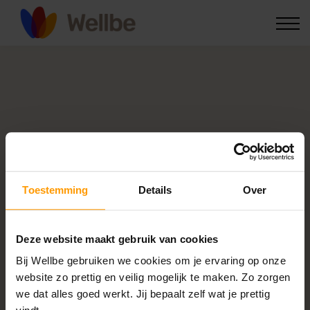
Voor zorgprofessionals
Kennis & nieuws
Inloggen
Preventie Training voor je medewerker(s)
Wat houdt de
Wellbe
Toestemming
Details
Over
Stress
Deze website maakt gebruik van cookies
& Burn-Out
Bij Wellbe gebruiken we cookies om je ervaring op onze
Preventie Training
website zo prettig en veilig mogelijk te maken. Zo zorgen
we dat alles goed werkt. Jij bepaalt zelf wat je prettig