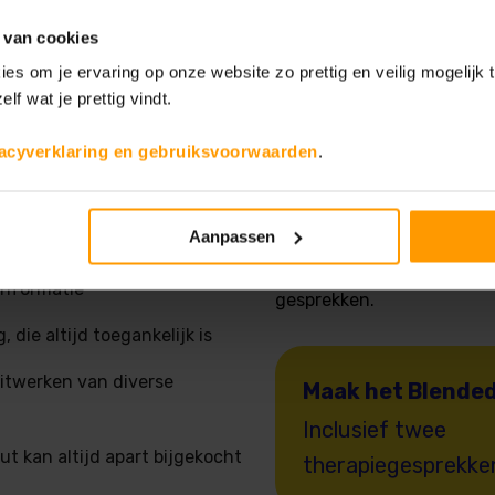
 van cookies
ies om je ervaring op onze website zo prettig en veilig mogelijk
elf wat je prettig vindt.
ma
Wat is Blend
vacyverklaring en gebruiksvoorwaarden
.
Blended Care combineert d
Aanpassen
steun van persoonlijke beg
nimaties, serious gaming,
met je mee en ondersteunt
 informatie
gesprekken.
 die altijd toegankelijk is
uitwerken van diverse
Maak het Blended
Inclusief twee
t kan altijd apart bijgekocht
therapiegesprekke