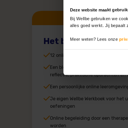
Deze website maakt gebruik
Bij Wellbe gebruiken we cook
alles goed werkt. Jij bepaalt z
Het basisprogram
Meer weten? Lees onze
pri
12 online sessies in 6 tot 8 weken
Een blended training met video's, a
reflectie, praktische opdrachten en
Een persoonlijke online leeromgeving,
Je eigen Wellbe Werkboek voor het 
oefeningen
Online begeleiding door een therapeu
worden