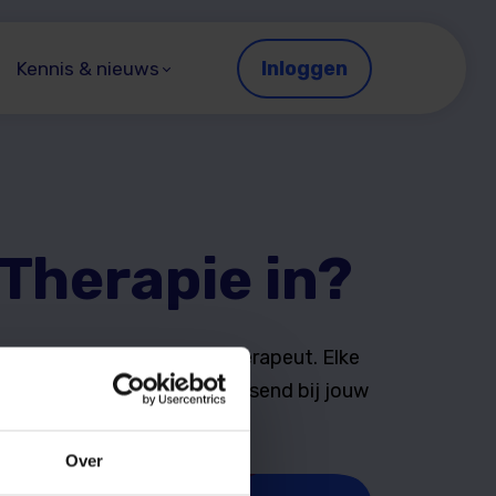
Inloggen
Kennis & nieuws
Therapie in?
ke begeleiding door een therapeut. Elke
erk je in je eigen tempo, passend bij jouw
Over