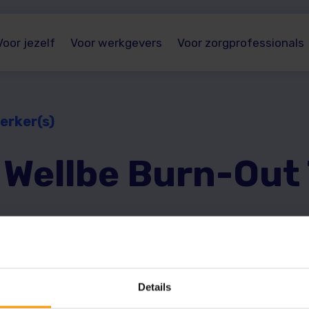
Voor jezelf
Voor werkgevers
Voor zorgprofessionals
erker(s)
e
Wellbe Burn-Out 
ses en combineert een online programma met persoonlij
 rust en acceptatie naar herstel en re-integratie. Zo w
Details