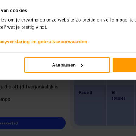
 van cookies
ies om je ervaring op onze website zo prettig en veilig mogelijk
elf wat je prettig vindt.
Online
vacyverklaring en gebruiksvoorwaarden
.
sessies
efeningen en opdrachten
Fase 1
6 sessies
therapeut
Aanpassen
Fase 2
13
ndvatten
sessies
 die altijd toegankelijk is
Fase 3
10
sessies
tempo
werker(s)