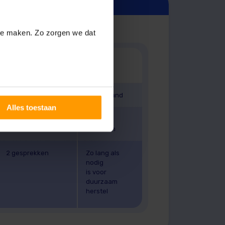
 te maken. Zo zorgen we dat
Gesprekken met
therapeut
Duur
2 gesprekken
Ca. 1 maand
Alles toestaan
2 gesprekken
Ca. 2-3
maanden
2 gesprekken
Zo lang als
nodig
is voor
duurzaam
herstel