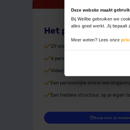
Deze website maakt gebruik
Bij Wellbe gebruiken we cook
alles goed werkt. Jij bepaalt z
Het programma
Meer weten? Lees onze
pri
29 online sessies met inzichten, o
6 persoonlijke gesprekken met een 
Video's, reflecties en praktische ha
Een persoonlijke online leeromgeving,
Een heldere structuur, op je eigen 
Koop voor je mede