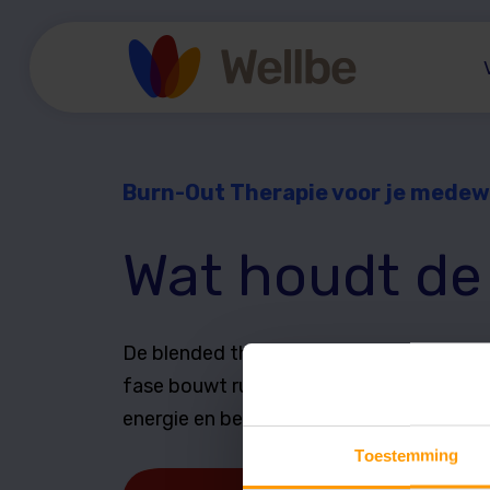
Burn-Out Therapie voor je medew
Wat houdt d
De blended therapie bestaat uit drie fa
fase bouwt rustig voort op de vorige, van
energie en belastbaarheid.
Toestemming