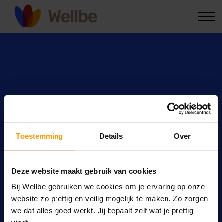
Voor zorgprofessionals
Kennis & nieuws
Inloggen
Toestemming
Details
Over
19 juni, 2025 • Jantien de Bruin • Persoonlijke ontwikkeling •
Preventie
Waarom je ‘ja’ zegt,
Deze website maakt gebruik van cookies
Bij Wellbe gebruiken we cookies om je ervaring op onze
terwijl je ‘nee’ voelt
website zo prettig en veilig mogelijk te maken. Zo zorgen
we dat alles goed werkt. Jij bepaalt zelf wat je prettig